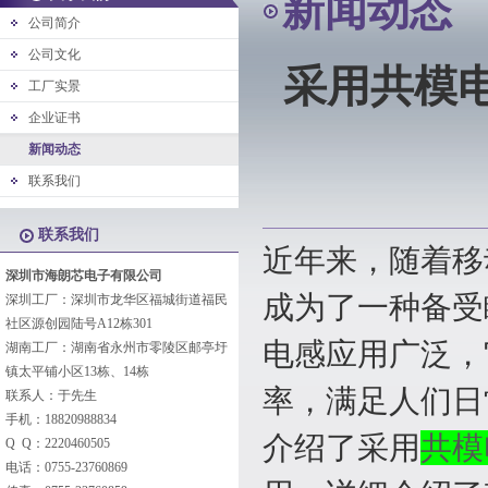
新闻动态
公司简介
公司文化
采用共模
工厂实景
企业证书
新闻动态
联系我们
联系我们
近年来，随着移
深圳市海朗芯电子有限公司
成为了一种备受
深圳工厂：深圳市龙华区福城街道福民
社区源创园陆号A12栋301
电感应用广泛，
湖南工厂：湖南省永州市零陵区邮亭圩
镇太平铺小区13栋、14栋
率，满足人们日
联系人：于先生
手机：18820988834
介绍了采用
共模
Q Q：2220460505
电话：0755-23760869