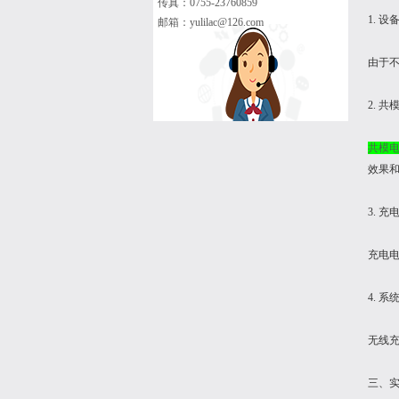
传真：0755-23760859
1. 
邮箱：
yulilac@126.com
由于
2. 
共模
效果
3. 
充电
4. 
无线
三、