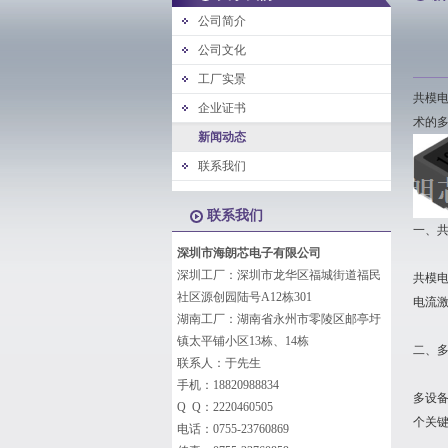
公司简介
公司文化
工厂实景
共模
企业证书
术的
新闻动态
联系我们
联系我们
一、
深圳市海朗芯电子有限公司
深圳工厂：深圳市龙华区福城街道福民
共模
社区源创园陆号A12栋301
电流
湖南工厂：湖南省永州市零陵区邮亭圩
镇太平铺小区13栋、14栋
二、
联系人：于先生
手机：18820988834
多设
Q Q：2220460505
个关
电话：0755-23760869