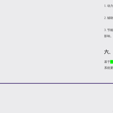
1. 
2. 
3. 
影响
六
基于
系统