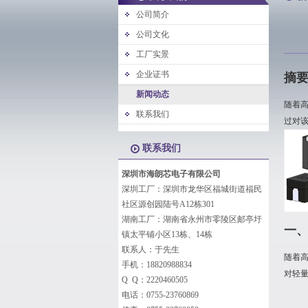
公司简介
公司文化
工厂实景
企业证书
摘
新闻动态
随着
联系我们
过对
联系我们
深圳市海朗芯电子有限公司
深圳工厂：深圳市龙华区福城街道福民
社区源创园陆号A12栋301
湖南工厂：湖南省永州市零陵区邮亭圩
一
镇太平铺小区13栋、14栋
联系人：于先生
随着
手机：18820988834
对轻
Q Q：2220460505
电话：0755-23760869