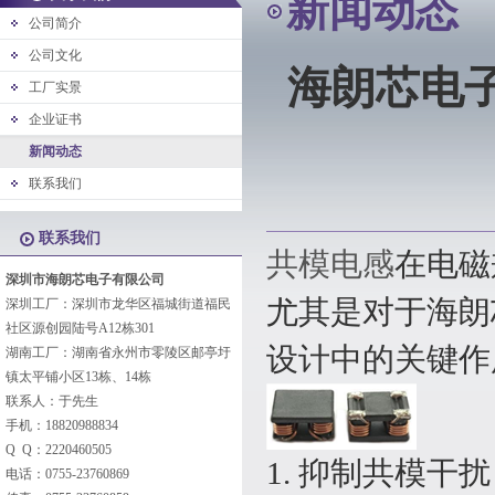
新闻动态
公司简介
公司文化
海朗芯电
工厂实景
企业证书
新闻动态
联系我们
联系我们
共模电感
在电磁
深圳市海朗芯电子有限公司
尤其是对于海朗
深圳工厂：深圳市龙华区福城街道福民
社区源创园陆号A12栋301
设计中的关键作
湖南工厂：湖南省永州市零陵区邮亭圩
镇太平铺小区13栋、14栋
联系人：于先生
手机：18820988834
Q Q：2220460505
1. 抑制共模
电话：0755-23760869