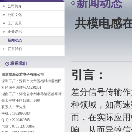
新闻动态
公司简介
公司文化
共模电感在
工厂实景
企业证书
新闻动态
联系我们
联系我们
引言：
深圳市海朗芯电子有限公司
深圳工厂：深圳市龙华区福城街道福民
社区源创园陆号A12栋301
差分信号传输作
湖南工厂：湖南省永州市零陵区邮亭圩
镇太平铺小区13栋、14栋
种领域，如高速
联系人：于先生
手机：18820988834
而，在实际应用
Q Q：2220460505
电话：0755-23760869
响，从而导致信