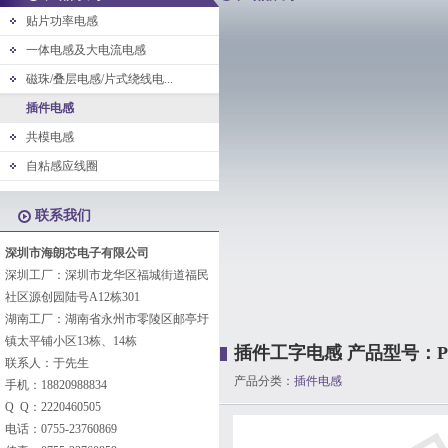
贴片功率电感
一体电感及大电流电感
磁珠/叠层电感/片式绕线电...
插件电感
共模电感
自粘感应线圈
联系我们
深圳市海朗芯电子有限公司
深圳工厂：深圳市龙华区福城街道福民
社区源创园陆号A12栋301
湖南工厂：湖南省永州市零陵区邮亭圩
镇太平铺小区13栋、14栋
插件工字电感 产品型号：PK0406
联系人：于先生
产品分类：
插件电感
手机：18820988834
Q Q：2220460505
电话：0755-23760869