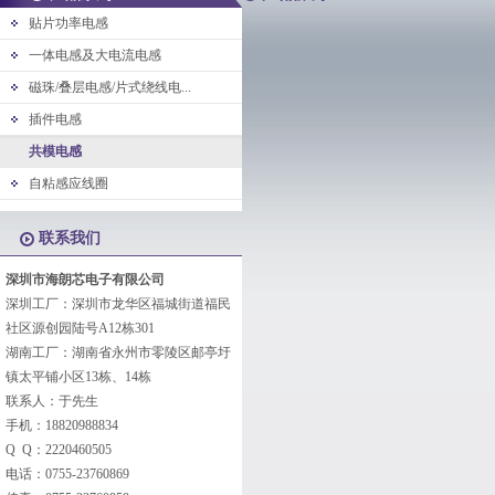
贴片功率电感
一体电感及大电流电感
磁珠/叠层电感/片式绕线电...
插件电感
共模电感
自粘感应线圈
联系我们
深圳市海朗芯电子有限公司
深圳工厂：深圳市龙华区福城街道福民
社区源创园陆号A12栋301
湖南工厂：湖南省永州市零陵区邮亭圩
镇太平铺小区13栋、14栋
联系人：于先生
手机：18820988834
Q Q：2220460505
电话：0755-23760869