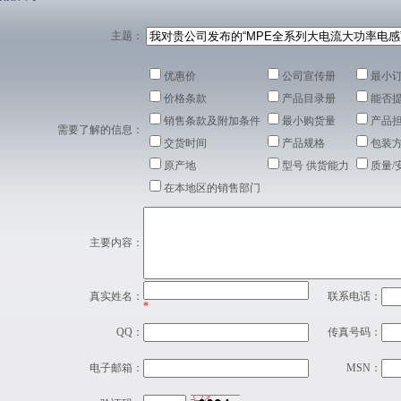
主题：
优惠价
公司宣传册
最小
价格条款
产品目录册
能否
销售条款及附加条件
最小购货量
产品
需要了解的信息：
交货时间
产品规格
包装
原产地
型号 供货能力
质量/
在本地区的销售部门
主要内容：
真实姓名：
联系电话：
*
QQ：
传真号码：
电子邮箱：
MSN：