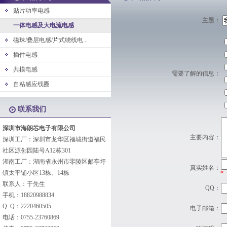
贴片功率电感
主题：
一体电感及大电流电感
磁珠/叠层电感/片式绕线电...
插件电感
共模电感
需要了解的信息：
自粘感应线圈
联系我们
深圳市海朗芯电子有限公司
主要内容：
深圳工厂：深圳市龙华区福城街道福民
社区源创园陆号A12栋301
湖南工厂：湖南省永州市零陵区邮亭圩
真实姓名：
镇太平铺小区13栋、14栋
*
联系人：于先生
QQ：
手机：18820988834
Q Q：2220460505
电子邮箱：
电话：0755-23760869